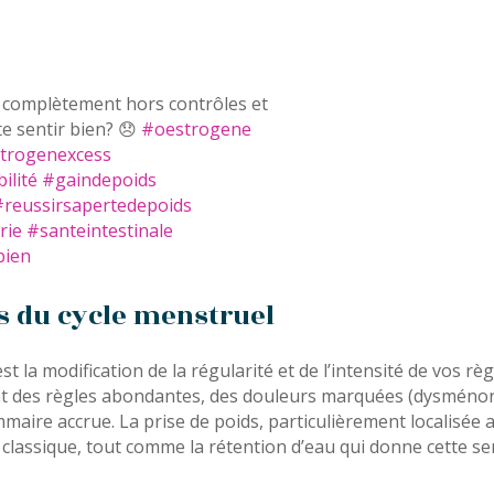
 complètement hors contrôles et
te sentir bien? 😞
#oestrogene
trogenexcess
bilité
#gaindepoids
#reussirsapertedepoids
rie
#santeintestinale
bien
s du cycle menstruel
est la modification de la régularité et de l’intensité de vos
nt des règles abondantes, des douleurs marquées (dysmén
mmaire accrue. La prise de poids, particulièrement localisée 
lassique, tout comme la rétention d’eau qui donne cette se