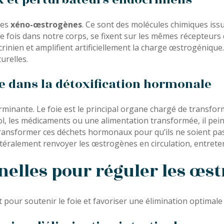
ées
xéno-œstrogènes
. Ce sont des molécules chimiques issu
ne fois dans notre corps, se fixent sur les mêmes récepteur
nien et amplifient artificiellement la charge œstrogénique. 
turelles.
te dans la détoxification hormonale
terminante. Le foie est le principal organe chargé de transf
ool, les médicaments ou une alimentation transformée, il pein
it transformer ces déchets hormonaux pour qu’ils ne soient p
ttéralement renvoyer les œstrogènes en circulation, entreten
nelles pour réguler les œs
nt pour soutenir le foie et favoriser une élimination optimal