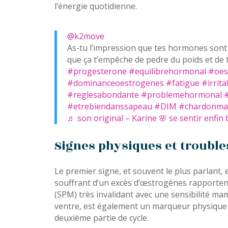
l’énergie quotidienne.
@k2move
As-tu l’impression que tes hormones sont
que ça t’empêche de pedre du poids et de 
#progesterone
#equilibrehormonal
#oes
#dominanceoestrogenes
#fatigue
#irrita
#reglesabondante
#problemehormonal
#etrebiendanssapeau
#DIM
#chardonma
♬ son original – Karine 🌸 se sentir enfin 
Signes physiques et trouble
Le premier signe, et souvent le plus parlant, 
souffrant d’un excès d’œstrogènes rapporte
(SPM) très invalidant avec une sensibilité ma
ventre, est également un marqueur physique c
deuxième partie de cycle.