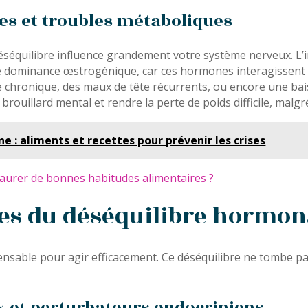
es et troubles métaboliques
quilibre influence grandement votre système nerveux. L’irri
ne dominance œstrogénique, car ces hormones interagissent
hronique, des maux de tête récurrents, ou encore une baisse
rouillard mental et rendre la perte de poids difficile, malgr
e : aliments et recettes pour prévenir les crises
taurer de bonnes habitudes alimentaires ?
les du déséquilibre hormon
sable pour agir efficacement. Ce déséquilibre ne tombe pas d
 et perturbateurs endocriniens