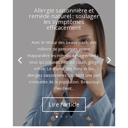
Allergie saisonnière et
remède naturel : soulager
les symptômes
efficacement
Avec le retour des beaux jours, des
millions de personnes voient
réapparaître les mêmes désagréments :
yeux qui piquent, nez qui coule, gorge
irritée. Le rhume des foins et les
allergies saisonnières touchent une part
croissante de la population. Beaucoup
cherchent...
Lire l'article