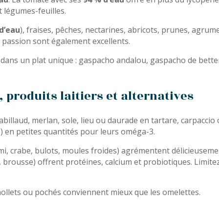
et légumes-feuilles.
d’eau
), fraises, pêches, nectarines, abricots, prunes, agrum
 passion sont également excellents.
 dans un plat unique : gaspacho andalou, gaspacho de bette
 produits laitiers et alternatives
billaud, merlan, sole, lieu ou daurade en tartare, carpaccio o
 en petites quantités pour leurs oméga-3.
rimi, crabe, bulots, moules froides) agrémentent délicieuse
a, brousse) offrent protéines, calcium et probiotiques. Limite
mollets ou pochés conviennent mieux que les omelettes.