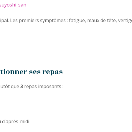
 Tsuyoshi_san
pal. Les premiers symptômes : fatigue, maux de tête, vertiges
ctionner ses repas
plutôt que
3
repas imposants :
u d’après-midi