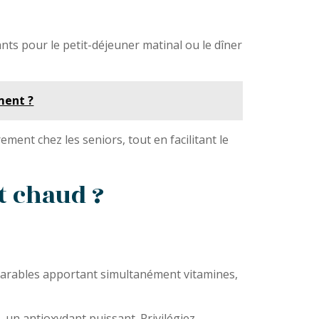
ants pour le petit-déjeuner matinal ou le dîner
ment ?
ment chez les seniors, tout en facilitant le
it chaud ?
mparables apportant simultanément vitamines,
 un antioxydant puissant. Privilégiez