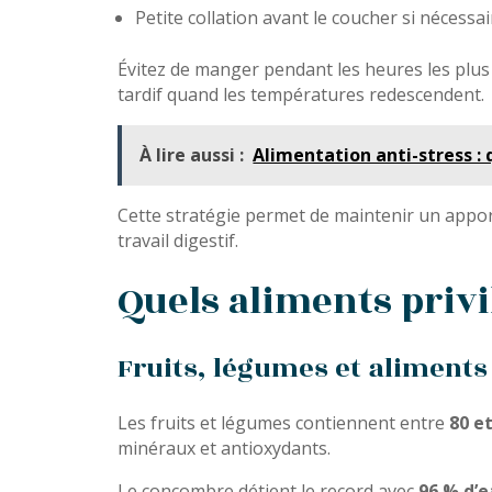
Petite collation avant le coucher si nécessai
Évitez de manger pendant les heures les plu
tardif quand les températures redescendent.
À lire aussi :
Alimentation anti-stress :
Cette stratégie permet de maintenir un apport 
travail digestif.
Quels aliments privil
Fruits, légumes et aliments
Les fruits et légumes contiennent entre
80 e
minéraux et antioxydants.
Le concombre détient le record avec
96 % d’