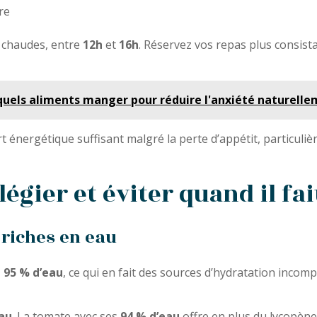
re
s chaudes, entre
12h
et
16h
. Réservez vos repas plus consist
 quels aliments manger pour réduire l'anxiété naturelle
énergétique suffisant malgré la perte d’appétit, particulière
égier et éviter quand il fa
 riches en eau
t 95 % d’eau
, ce qui en fait des sources d’hydratation inco
eau
. La tomate avec ses
94 % d’eau
offre en plus du lycopène,